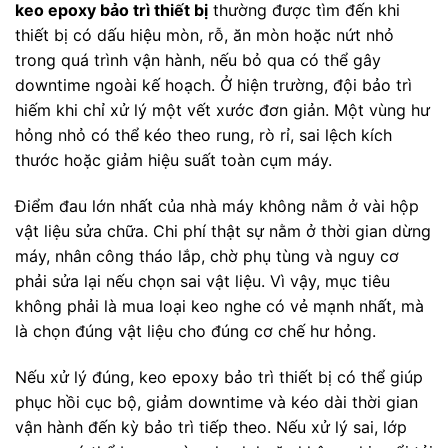
keo epoxy bảo trì thiết bị
thường được tìm đến khi
thiết bị có dấu hiệu mòn, rỗ, ăn mòn hoặc nứt nhỏ
trong quá trình vận hành, nếu bỏ qua có thể gây
downtime ngoài kế hoạch. Ở hiện trường, đội bảo trì
hiếm khi chỉ xử lý một vết xước đơn giản. Một vùng hư
hỏng nhỏ có thể kéo theo rung, rò rỉ, sai lệch kích
thước hoặc giảm hiệu suất toàn cụm máy.
Điểm đau lớn nhất của nhà máy không nằm ở vài hộp
vật liệu sửa chữa. Chi phí thật sự nằm ở thời gian dừng
máy, nhân công tháo lắp, chờ phụ tùng và nguy cơ
phải sửa lại nếu chọn sai vật liệu. Vì vậy, mục tiêu
không phải là mua loại keo nghe có vẻ mạnh nhất, mà
là chọn đúng vật liệu cho đúng cơ chế hư hỏng.
Nếu xử lý đúng, keo epoxy bảo trì thiết bị có thể giúp
phục hồi cục bộ, giảm downtime và kéo dài thời gian
vận hành đến kỳ bảo trì tiếp theo. Nếu xử lý sai, lớp