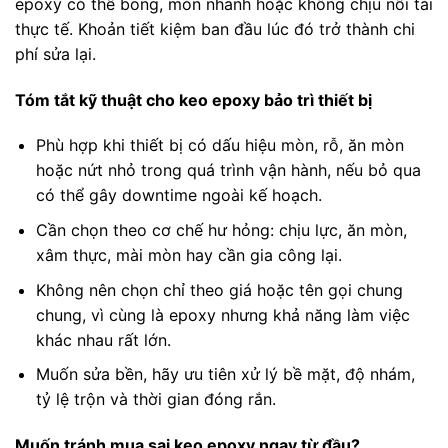
epoxy có thể bong, mòn nhanh hoặc không chịu nổi tải
thực tế. Khoản tiết kiệm ban đầu lúc đó trở thành chi
phí sửa lại.
Tóm tắt kỹ thuật cho keo epoxy bảo trì thiết bị
Phù hợp khi thiết bị có dấu hiệu mòn, rỗ, ăn mòn
hoặc nứt nhỏ trong quá trình vận hành, nếu bỏ qua
có thể gây downtime ngoài kế hoạch.
Cần chọn theo cơ chế hư hỏng: chịu lực, ăn mòn,
xâm thực, mài mòn hay cần gia công lại.
Không nên chọn chỉ theo giá hoặc tên gọi chung
chung, vì cùng là epoxy nhưng khả năng làm việc
khác nhau rất lớn.
Muốn sửa bền, hãy ưu tiên xử lý bề mặt, độ nhám,
tỷ lệ trộn và thời gian đóng rắn.
Muốn tránh mua sai keo epoxy ngay từ đầu?