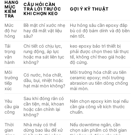
HẠNG
CÂU HỎI CẦN
MỤC
TRẢ LỜI TRƯỚC
GỢI Ý KỸ THUẬT
KIỂM
KHI CHỌN KEO
TRA
Mức
Bề mặt chỉ xước nhẹ
Hư hỏng sâu cần epoxy đắp
độ hư
hay đã mất vật liệu
bù có độ bám dính và độ bền
hỏng
sâu?
nén tốt.
Tải
Chi tiết có chịu lực,
keo epoxy bảo trì thiết bị
trọng
rung động, áp lực
phải được chọn theo tải thực
vận
hoặc ma sát liên tục
tế, không chỉ theo giá hoặc
hành
không?
độ cứng.
Môi
Môi trường hóa chất ưu tiên
Có nước, hóa chất,
trường
ceramic epoxy; môi trường
dầu, bụi, nhiệt hoặc
tiếp
abrasion ưu tiên dòng chống
hạt mài mòn không?
xúc
mài mòn.
Sau khi đóng rắn có
Yêu
Nên chọn epoxy kim loại nếu
cần tiện, mài, khoan
cầu gia
cần gia công về kích thước
hoặc căn chỉnh lại
công
chuẩn.
không?
Thời
Nhà máy có thể
Nếu downtime ngắn, cần
gian
dừng bao lâu để xử
chọn sản phẩm có thời gian