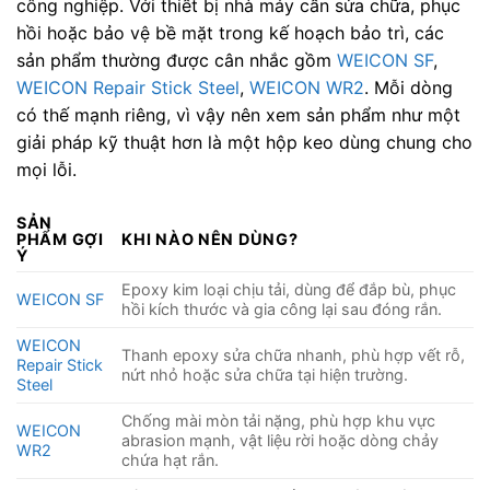
công nghiệp. Với thiết bị nhà máy cần sửa chữa, phục
hồi hoặc bảo vệ bề mặt trong kế hoạch bảo trì, các
sản phẩm thường được cân nhắc gồm
WEICON SF
,
WEICON Repair Stick Steel
,
WEICON WR2
. Mỗi dòng
có thế mạnh riêng, vì vậy nên xem sản phẩm như một
giải pháp kỹ thuật hơn là một hộp keo dùng chung cho
mọi lỗi.
SẢN
PHẨM GỢI
KHI NÀO NÊN DÙNG?
Ý
Epoxy kim loại chịu tải, dùng để đắp bù, phục
WEICON SF
hồi kích thước và gia công lại sau đóng rắn.
WEICON
Thanh epoxy sửa chữa nhanh, phù hợp vết rỗ,
Repair Stick
nứt nhỏ hoặc sửa chữa tại hiện trường.
Steel
Chống mài mòn tải nặng, phù hợp khu vực
WEICON
abrasion mạnh, vật liệu rời hoặc dòng chảy
WR2
chứa hạt rắn.