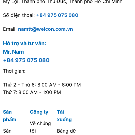
Mỹ Lợi, Thành phố Thủ Đức, Thành phố Hồ Chí Minh
Số điện thoại:
+84 975 075 080
Email:
namtt@weicon.com.vn
Hỗ trợ và tư vấn:
Mr. Nam
+84 975 075 080
Thời gian:
Thứ 2 - Thứ 6: 8:00 AM - 6:00 PM
Thứ 7: 8:00 AM - 1:00 PM
Sản
Công ty
Tải
phẩm
xuống
Về chúng
Sản
tôi
Bảng dữ