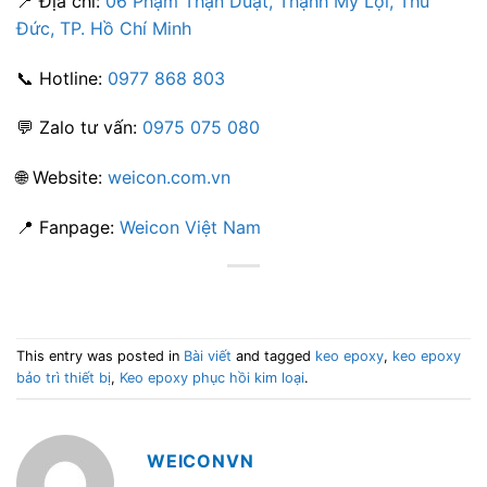
📍 Địa chỉ:
06 Phạm Thận Duật, Thạnh Mỹ Lợi, Thủ
Đức, TP. Hồ Chí Minh
📞 Hotline:
0977 868 803
💬 Zalo tư vấn:
0975 075 080
🌐 Website:
weicon.com.vn
📍 Fanpage:
Weicon Việt Nam
This entry was posted in
Bài viết
and tagged
keo epoxy
,
keo epoxy
bảo trì thiết bị
,
Keo epoxy phục hồi kim loại
.
WEICONVN