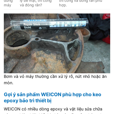
dừng
lý bề mặt, thi công
thi công và đóng rắn phù
máy
và đóng rắn?
hợp.
Bơm và vỏ máy thường cần xử lý rỗ, nứt nhỏ hoặc ăn
mòn.
Gợi ý sản phẩm WEICON phù hợp cho keo
epoxy bảo trì thiết bị
WEICON có nhiều dòng epoxy và vật liệu sửa chữa