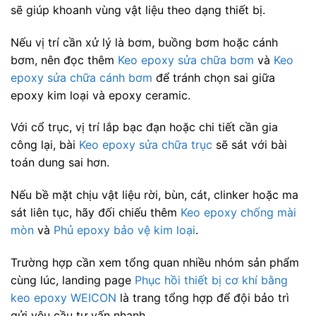
sẽ giúp khoanh vùng vật liệu theo dạng thiết bị.
Nếu vị trí cần xử lý là bơm, buồng bơm hoặc cánh
bơm, nên đọc thêm
Keo epoxy sửa chữa bơm
và
Keo
epoxy sửa chữa cánh bơm
để tránh chọn sai giữa
epoxy kim loại và epoxy ceramic.
Với cổ trục, vị trí lắp bạc đạn hoặc chi tiết cần gia
công lại, bài
Keo epoxy sửa chữa trục
sẽ sát với bài
toán dung sai hơn.
Nếu bề mặt chịu vật liệu rời, bùn, cát, clinker hoặc ma
sát liên tục, hãy đối chiếu thêm
Keo epoxy chống mài
mòn
và
Phủ epoxy bảo vệ kim loại
.
Trường hợp cần xem tổng quan nhiều nhóm sản phẩm
cùng lúc, landing page
Phục hồi thiết bị cơ khí bằng
keo epoxy WEICON
là trang tổng hợp để đội bảo trì
gửi yêu cầu tư vấn nhanh.