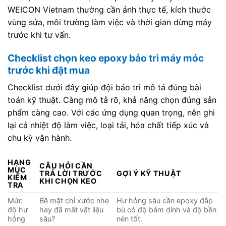
WEICON Vietnam thường cần ảnh thực tế, kích thước
vùng sửa, môi trường làm việc và thời gian dừng máy
trước khi tư vấn.
Checklist chọn keo epoxy bảo trì máy móc
trước khi đặt mua
Checklist dưới đây giúp đội bảo trì mô tả đúng bài
toán kỹ thuật. Càng mô tả rõ, khả năng chọn đúng sản
phẩm càng cao. Với các ứng dụng quan trọng, nên ghi
lại cả nhiệt độ làm việc, loại tải, hóa chất tiếp xúc và
chu kỳ vận hành.
HẠNG
CÂU HỎI CẦN
MỤC
TRẢ LỜI TRƯỚC
GỢI Ý KỸ THUẬT
KIỂM
KHI CHỌN KEO
TRA
Mức
Bề mặt chỉ xước nhẹ
Hư hỏng sâu cần epoxy đắp
độ hư
hay đã mất vật liệu
bù có độ bám dính và độ bền
hỏng
sâu?
nén tốt.