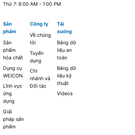
Thứ 7: 8:00 AM - 1:00 PM
Sản
Công ty
Tải
phẩm
xuống
Về chúng
Sản
tôi
Bảng dữ
phẩm
liệu an
Tuyển
hóa chất
toàn
dụng
Dụng cụ
Bảng dữ
Chi
WEICON
liệu kỹ
nhánh và
thuật
Lĩnh vực
Đối tác
ứng
Videos
dụng
Giải
pháp sản
phẩm