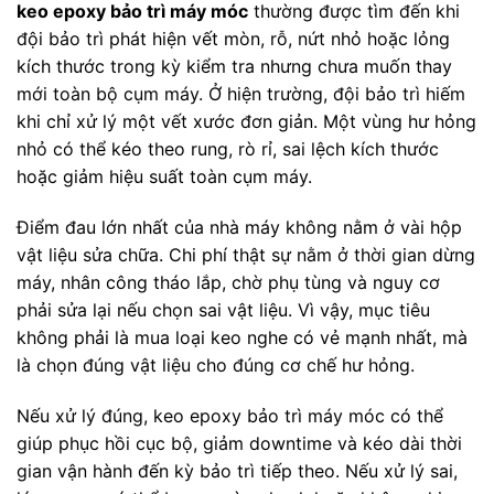
keo epoxy bảo trì máy móc
thường được tìm đến khi
đội bảo trì phát hiện vết mòn, rỗ, nứt nhỏ hoặc lỏng
kích thước trong kỳ kiểm tra nhưng chưa muốn thay
mới toàn bộ cụm máy. Ở hiện trường, đội bảo trì hiếm
khi chỉ xử lý một vết xước đơn giản. Một vùng hư hỏng
nhỏ có thể kéo theo rung, rò rỉ, sai lệch kích thước
hoặc giảm hiệu suất toàn cụm máy.
Điểm đau lớn nhất của nhà máy không nằm ở vài hộp
vật liệu sửa chữa. Chi phí thật sự nằm ở thời gian dừng
máy, nhân công tháo lắp, chờ phụ tùng và nguy cơ
phải sửa lại nếu chọn sai vật liệu. Vì vậy, mục tiêu
không phải là mua loại keo nghe có vẻ mạnh nhất, mà
là chọn đúng vật liệu cho đúng cơ chế hư hỏng.
Nếu xử lý đúng, keo epoxy bảo trì máy móc có thể
giúp phục hồi cục bộ, giảm downtime và kéo dài thời
gian vận hành đến kỳ bảo trì tiếp theo. Nếu xử lý sai,