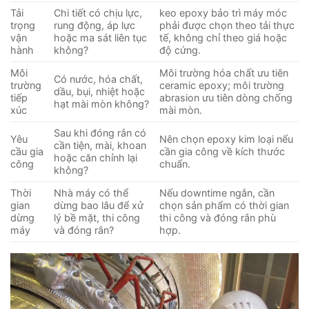
Tải
Chi tiết có chịu lực,
keo epoxy bảo trì máy móc
trọng
rung động, áp lực
phải được chọn theo tải thực
vận
hoặc ma sát liên tục
tế, không chỉ theo giá hoặc
hành
không?
độ cứng.
Môi
Môi trường hóa chất ưu tiên
Có nước, hóa chất,
trường
ceramic epoxy; môi trường
dầu, bụi, nhiệt hoặc
tiếp
abrasion ưu tiên dòng chống
hạt mài mòn không?
xúc
mài mòn.
Sau khi đóng rắn có
Yêu
Nên chọn epoxy kim loại nếu
cần tiện, mài, khoan
cầu gia
cần gia công về kích thước
hoặc căn chỉnh lại
công
chuẩn.
không?
Thời
Nhà máy có thể
Nếu downtime ngắn, cần
gian
dừng bao lâu để xử
chọn sản phẩm có thời gian
dừng
lý bề mặt, thi công
thi công và đóng rắn phù
máy
và đóng rắn?
hợp.