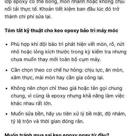
lớp epoxy có thể bong, mòn nhanh hoặc không chịu
nổi tải thực tế. Khoản tiết kiệm ban đầu lúc đó trở
thành chi phí sửa lại.
Tóm tắt kỹ thuật cho keo epoxy bảo trì máy móc
Phù hợp khi đội bảo trì phát hiện vết mòn, rỗ, nứt
nhỏ hoặc lỏng kích thước trong kỳ kiểm tra nhưng
chưa muốn thay mới toàn bộ cụm máy.
Cần chọn theo cơ chế hư hỏng: chịu lực, ăn mòn,
xâm thực, mài mòn hay cần gia công lại.
Không nên chọn chỉ theo giá hoặc tên gọi chung
chung, vì cùng là epoxy nhưng khả năng làm việc
khác nhau rất lớn.
Muốn sửa bền, hãy ưu tiên xử lý bề mặt, độ nhám,
tỷ lệ trộn và thời gian đóng rắn.
Muốn tránh mua sai keo epoxy ngay từ đầu?