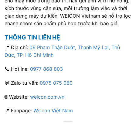
cho máy móc trong bảo trì, hãy gửi ảnh vị trí hư hỏng,
kích thước vùng cần sửa, môi trường làm việc và thời
gian dừng máy dự kiến. WEICON Vietnam sẽ hỗ trợ lọc
nhanh nhóm sản phẩm phù hợp trước khi báo giá.
THÔNG TIN LIÊN HỆ
📍 Địa chỉ:
06 Phạm Thận Duật, Thạnh Mỹ Lợi, Thủ
Đức, TP. Hồ Chí Minh
📞 Hotline:
0977 868 803
💬 Zalo tư vấn:
0975 075 080
🌐 Website:
weicon.com.vn
📍 Fanpage:
Weicon Việt Nam