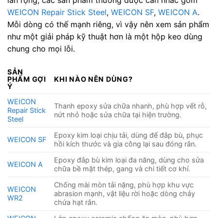
WEICON Repair Stick Steel
,
WEICON SF
,
WEICON A
.
Mỗi dòng có thế mạnh riêng, vì vậy nên xem sản phẩm
như một giải pháp kỹ thuật hơn là một hộp keo dùng
chung cho mọi lỗi.
SẢN
PHẨM GỢI
KHI NÀO NÊN DÙNG?
Ý
WEICON
Thanh epoxy sửa chữa nhanh, phù hợp vết rỗ,
Repair Stick
nứt nhỏ hoặc sửa chữa tại hiện trường.
Steel
Epoxy kim loại chịu tải, dùng để đắp bù, phục
WEICON SF
hồi kích thước và gia công lại sau đóng rắn.
Epoxy đắp bù kim loại đa năng, dùng cho sửa
WEICON A
chữa bề mặt thép, gang và chi tiết cơ khí.
Chống mài mòn tải nặng, phù hợp khu vực
WEICON
abrasion mạnh, vật liệu rời hoặc dòng chảy
WR2
chứa hạt rắn.