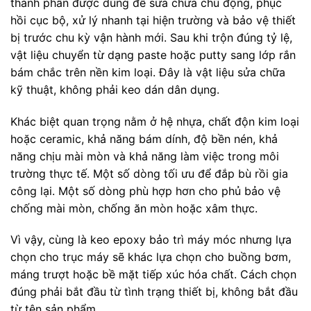
thành phần được dùng để sửa chữa chủ động, phục
hồi cục bộ, xử lý nhanh tại hiện trường và bảo vệ thiết
bị trước chu kỳ vận hành mới. Sau khi trộn đúng tỷ lệ,
vật liệu chuyển từ dạng paste hoặc putty sang lớp rắn
bám chắc trên nền kim loại. Đây là vật liệu sửa chữa
kỹ thuật, không phải keo dán dân dụng.
Khác biệt quan trọng nằm ở hệ nhựa, chất độn kim loại
hoặc ceramic, khả năng bám dính, độ bền nén, khả
năng chịu mài mòn và khả năng làm việc trong môi
trường thực tế. Một số dòng tối ưu để đắp bù rồi gia
công lại. Một số dòng phù hợp hơn cho phủ bảo vệ
chống mài mòn, chống ăn mòn hoặc xâm thực.
Vì vậy, cùng là keo epoxy bảo trì máy móc nhưng lựa
chọn cho trục máy sẽ khác lựa chọn cho buồng bơm,
máng trượt hoặc bề mặt tiếp xúc hóa chất. Cách chọn
đúng phải bắt đầu từ tình trạng thiết bị, không bắt đầu
từ tên sản phẩm.