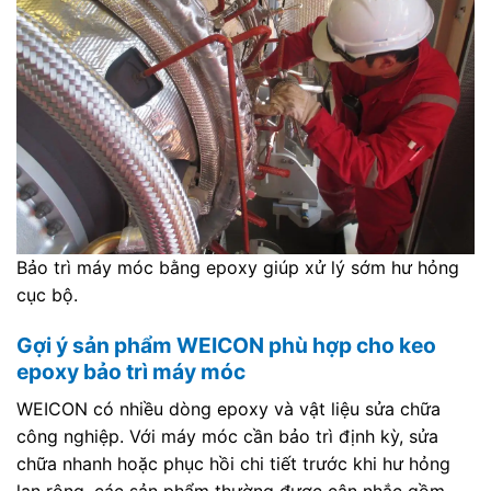
Bảo trì máy móc bằng epoxy giúp xử lý sớm hư hỏng
cục bộ.
Gợi ý sản phẩm WEICON phù hợp cho keo
epoxy bảo trì máy móc
WEICON có nhiều dòng epoxy và vật liệu sửa chữa
công nghiệp. Với máy móc cần bảo trì định kỳ, sửa
chữa nhanh hoặc phục hồi chi tiết trước khi hư hỏng
lan rộng, các sản phẩm thường được cân nhắc gồm