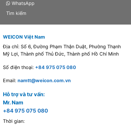
WhatsApp
mòn và mài mòn cao và
có khả năng.... Phù hợp
Tìm kiếm
cho bảo trì và sản xuất
công nghiệp.
WEICON Việt Nam
Địa chỉ: Số 6, Đường Phạm Thận Duật, Phường Thạnh
Mỹ Lợi, Thành phố Thủ Đức, Thành phố Hồ Chí Minh
Số điện thoại:
+84 975 075 080
Email:
namtt@weicon.com.vn
Hỗ trợ và tư vấn:
Mr. Nam
+84 975 075 080
Thời gian: