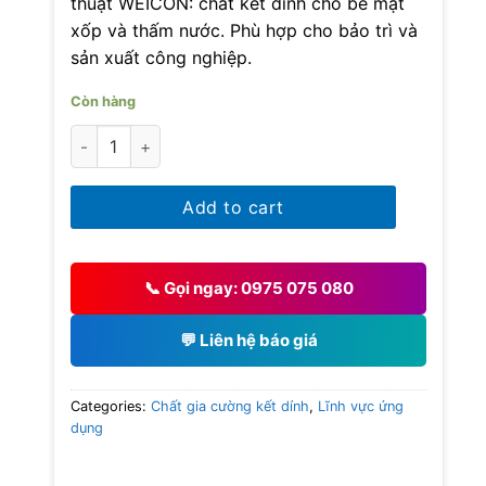
thuật WEICON: chất kết dính cho bề mặt
xốp và thấm nước. Phù hợp cho bảo trì và
sản xuất công nghiệp.
Còn hàng
WEICON Primer S 300 quantity
Add to cart
📞 Gọi ngay: 0975 075 080
💬 Liên hệ báo giá
Categories:
Chất gia cường kết dính
,
Lĩnh vực ứng
dụng