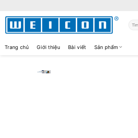
Skip
to
content
Sear
for:
Trang chủ
Giới thiệu
Bài viết
Sản phẩm