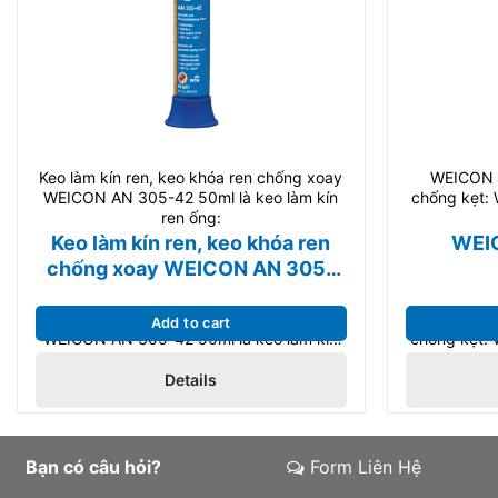
Keo làm kín ren, keo khóa ren chống xoay
WEICON C
WEICON AN 305-42 50ml là keo làm kín
chống kẹt:
ren ống:
Keo làm kín ren, keo khóa ren
WEIC
chống xoay WEICON AN 305-
42 50ml
Keo làm kín ren, keo khóa ren chống xoay
WEICON C
Add to cart
WEICON AN 305-42 50ml là keo làm kín
chống kẹt: 
ren ống: Keo Weicon AN 305-42 được
bảo vệ, giả
Details
thiết kế để khóa và niêm phong ống thuỷ
độ cao, c
lực và khí nén, ren kim loại và phụ kiện.
cho bảo t
Phù hợp cho bảo trì và sản xuất công
nghiệp.
Bạn có câu hỏi?
Form Liên Hệ