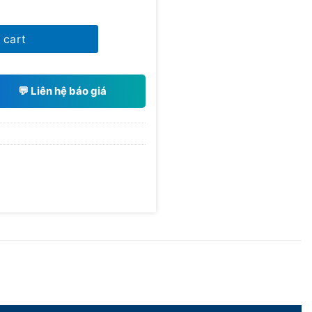
g quantity
 cart
💬 Liên hệ báo giá