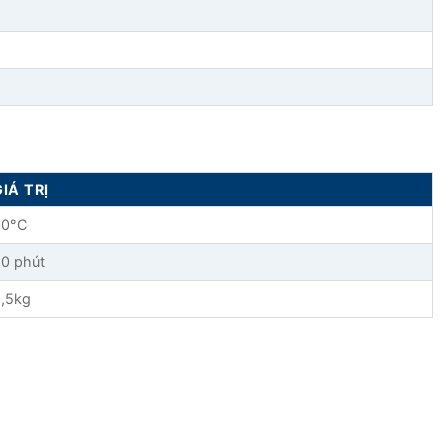
GIÁ TRỊ
20°C
0 phút
,5kg