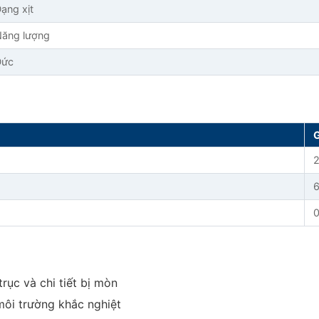
ạng xịt
ăng lượng
Đức
6
0
rục và chi tiết bị mòn
môi trường khắc nghiệt