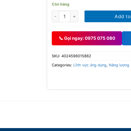
Còn hàng
Keo dán kim loại đồng WEICON BR 0,5k
Add to
📞 Gọi ngay: 0975 075 080
SKU:
4024596015862
Categories:
Lĩnh vực ứng dụng
,
Năng lượng