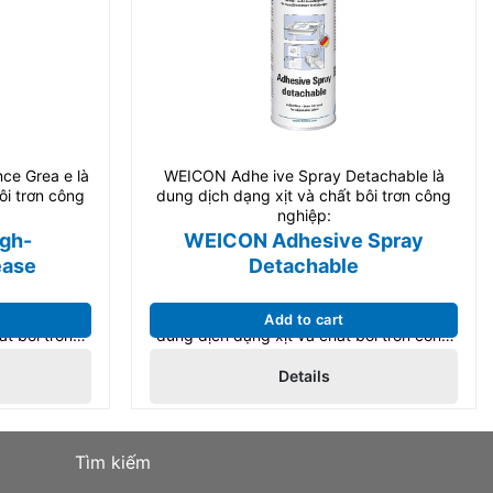
ce Grea e là
WEICON Adhe ive Spray Detachable là
ôi trơn công
dung dịch dạng xịt và chất bôi trơn công
nghiệp:
gh-
WEICON Adhesive Spray
ease
Detachable
nce Grease
WEICON Adhesive Spray Detachable là
Add to cart
ất bôi trơn
dung dịch dạng xịt và chất bôi trơn công
-F High-
nghiệp: WEICON Adhesive Spray
Details
loại mỡ đặc
Detachable được thiết kế đặc biệt cho
p sự bôi trơn
các khớp có thể tháo rời và điều chỉnh.
 trong ngành
Phù hợp cho bảo trì và sản xuất công
o trì và sản
nghiệp.
Tìm kiếm
.