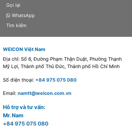
trượt, trục vít, trục lăn
cho bảo trì và sản xuất
Gọi lại
răng, và tất cả các tốc
công nghiệp.
WhatsApp
độ trượt cho phép sử
dụng mỡ bôi trơn. Phù
Tìm kiếm
hợp cho bảo trì và sản
xuất công nghiệp.
WEICON Việt Nam
Địa chỉ: Số 6, Đường Phạm Thận Duật, Phường Thạnh
Mỹ Lợi, Thành phố Thủ Đức, Thành phố Hồ Chí Minh
Số điện thoại:
+84 975 075 080
Email:
namtt@weicon.com.vn
Hỗ trợ và tư vấn:
Mr. Nam
+84 975 075 080