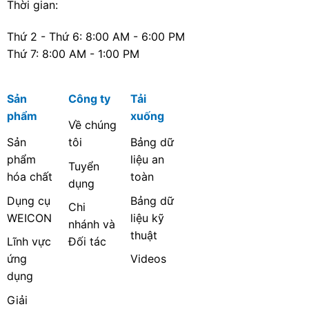
Thời gian:
Thứ 2 - Thứ 6: 8:00 AM - 6:00 PM
Thứ 7: 8:00 AM - 1:00 PM
Sản
Công ty
Tải
phẩm
xuống
Về chúng
Sản
tôi
Bảng dữ
phẩm
liệu an
Tuyển
hóa chất
toàn
dụng
Dụng cụ
Bảng dữ
Chi
WEICON
liệu kỹ
nhánh và
thuật
Lĩnh vực
Đối tác
ứng
Videos
dụng
Giải