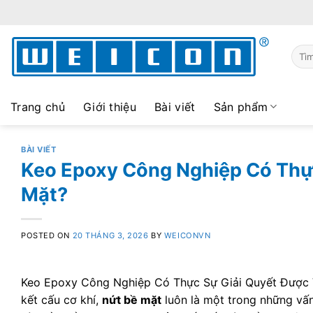
Skip
to
content
Sear
for:
Trang chủ
Giới thiệu
Bài viết
Sản phẩm
BÀI VIẾT
Keo Epoxy Công Nghiệp Có Thự
Mặt?
POSTED ON
20 THÁNG 3, 2026
BY
WEICONVN
Keo Epoxy Công Nghiệp Có Thực Sự Giải Quyết Được V
kết cấu cơ khí,
nứt bề mặt
luôn là một trong những vấn