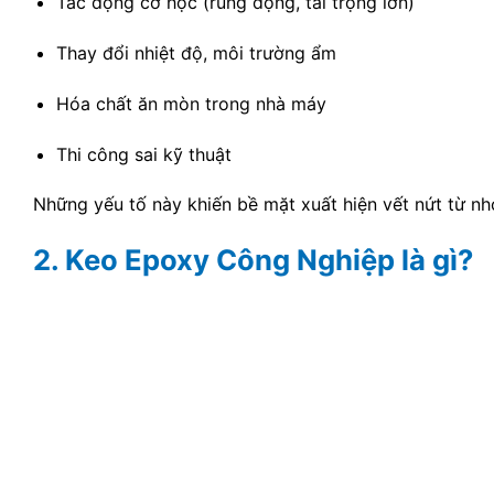
Tác động cơ học (rung động, tải trọng lớn)
Thay đổi nhiệt độ, môi trường ẩm
Hóa chất ăn mòn trong nhà máy
Thi công sai kỹ thuật
Những yếu tố này khiến bề mặt xuất hiện vết nứt từ nhỏ
2. Keo Epoxy Công Nghiệp là gì?