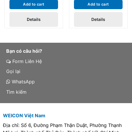
là dung dịch dạng xịt và
HV là dung dịch dạng xịt
Add to cart
Add to cart
chất bôi trơn công
và chất bôi trơn công
nghiệp dùng cho bảo trì,
nghiệp dùng cho bảo trì,
Details
Details
cơ khí, sản xuất công
cơ khí, sản xuất công
nghiệp. Sản phẩm phù
nghiệp. Sản phẩm phù
hợp cho bảo trì, sửa
hợp cho bảo trì, sửa
chữa và sản xuất công
chữa và sản xuất công
nghiệp, nhập khẩu Đức
nghiệp, nhập khẩu Đức
Bạn có câu hỏi?
chính hãng.
chính hãng.
Form Liên Hệ
Gọi lại
WhatsApp
Tìm kiếm
WEICON Việt Nam
Địa chỉ: Số 6, Đường Phạm Thận Duật, Phường Thạnh