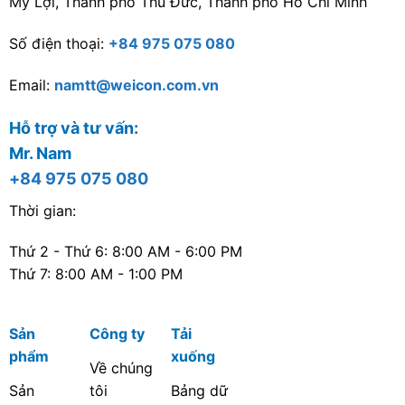
Mỹ Lợi, Thành phố Thủ Đức, Thành phố Hồ Chí Minh
Số điện thoại:
+84 975 075 080
Email:
namtt@weicon.com.vn
Hỗ trợ và tư vấn:
Mr. Nam
+84 975 075 080
Thời gian:
Thứ 2 - Thứ 6: 8:00 AM - 6:00 PM
Thứ 7: 8:00 AM - 1:00 PM
Sản
Công ty
Tải
phẩm
xuống
Về chúng
Sản
tôi
Bảng dữ