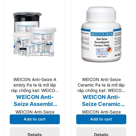
WEICON Anti-Seize A
WEICON Anti-Seize
embly Pa te là mỡ lắp
Ceramic Pa te là mỡ lắp
ráp chống kẹt: WEICON
ráp chống kẹt: WEICON
Anti-Seize A embly
Anti-Seize Ceramic Pa te
WEICON Anti-
WEICON Anti-
Seize Assembly
Seize Ceramic
Paste
Paste
WEICON Anti-Seize
WEICON Anti-Seize
Assembly Paste là mỡ
Ceramic Paste là mỡ lắp
Add to cart
Add to cart
lắp ráp chống kẹt:
ráp chống kẹt: WEICON
WEICON Anti-Seize
Anti-Seize Ceramic
Details
Details