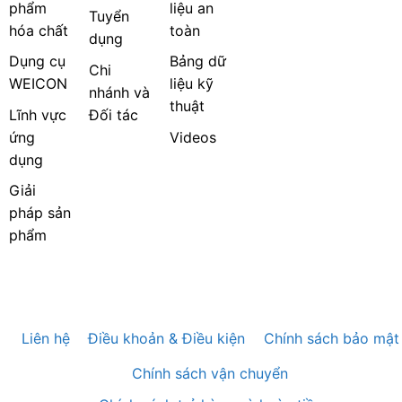
phẩm
liệu an
Tuyển
hóa chất
toàn
dụng
Dụng cụ
Bảng dữ
Chi
WEICON
liệu kỹ
nhánh và
thuật
Lĩnh vực
Đối tác
ứng
Videos
dụng
Giải
pháp sản
phẩm
Liên hệ
Điều khoản & Điều kiện
Chính sách bảo mật
Chính sách vận chuyển