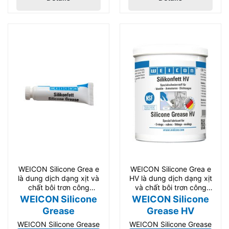
Assembly Paste có khả
Paste là loại keo lắp ráp
năng chịu nhiệt độ cao
hiệu suất cao tổng hợp
và có đặc tính tách tuyệt
không chứa kim loại và
vời. Phù hợp cho bảo trì
silicone được sử dụng
và sản xuất công
phổ biến. Phù hợp cho
nghiệp.
bảo trì và sản xuất công
nghiệp.
WEICON Silicone Grea e
WEICON Silicone Grea e
là dung dịch dạng xịt và
HV là dung dịch dạng xịt
chất bôi trơn công
và chất bôi trơn công
nghiệp dùng cho
nghiệp dùng
WEICON Silicone
WEICON Silicone
Grease
Grease HV
WEICON Silicone Grease
WEICON Silicone Grease