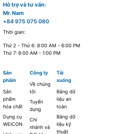
Hỗ trợ và tư vấn:
Mr. Nam
+84 975 075 080
Thời gian:
Thứ 2 - Thứ 6: 8:00 AM - 6:00 PM
Thứ 7: 8:00 AM - 1:00 PM
Sản
Công ty
Tải
phẩm
xuống
Về chúng
Sản
tôi
Bảng dữ
phẩm
liệu an
Tuyển
hóa chất
toàn
dụng
Dụng cụ
Bảng dữ
Chi
WEICON
liệu kỹ
nhánh và
thuật