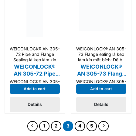
WEICONLOCK® AN 305-
WEICONLOCK® AN 305-
72 Pipe and Flange
73 Flange ealing là keo
Sealing là keo làm kín
làm kín mặt bích: Để bịt
mặt bích: Với PTFE,
kín mặt bích,
WEICONLOCK®
WEICONLOCK®
cường
AN 305-72 Pipe
AN 305-73 Flange
and Flange Sealing
sealing
WEICONLOCK® AN 305-
WEICONLOCK® AN 305-
72 Pipe and Flange
73 Flange sealing là keo
Add to cart
Add to cart
Sealing là keo làm kín
làm kín mặt bích: Để bịt
mặt bích: Với PTFE,
kín mặt bích, cường độ
Details
Details
cường độ trung bình,
thấp. Phù hợp cho bảo
được phê duyệt cho
trì và sản xuất công
nước uống. Phù hợp cho
nghiệp.
1
2
3
4
5
bảo trì và sản xuất công
nghiệp.