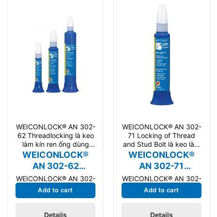
WEICONLOCK® AN 302-
WEICONLOCK® AN 302-
62 Threadlocking là keo
71 Locking of Thread
làm kín ren ống dùng
and Stud Bolt là keo làm
cho bảo trì, cơ khí,
kín ren ống dùng cho
WEICONLOCK®
WEICONLOCK®
AN 302-62
AN 302-71
Threadlocking
Locking of
WEICONLOCK® AN 302-
WEICONLOCK® AN 302-
Threads and Stud
62 Threadlocking là keo
71 Locking of Threads
Add to cart
Add to cart
Bolts
làm kín ren ống dùng
and Stud Bolts là keo
cho bảo trì, cơ khí, sản
làm kín ren ống dùng
Details
Details