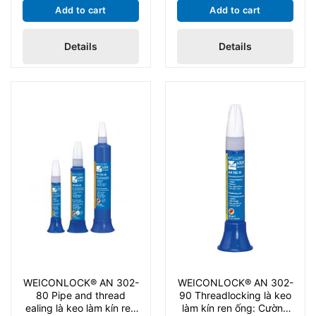
Threads and Stud
72 Locking of Threads
75 Pipe and thread
Add to cart
Add to cart
Bolts
and Stud Bolts là keo
sealing là keo làm kín ren
làm kín ren ống: Cường
ống: Cường độ cao,
Details
Details
độ cao, độ nhớt cao hơn,
được kiểm tra BAM. Phù
được chấp thuận cho
hợp cho bảo trì và sản
nước uống. Phù hợp cho
xuất công nghiệp.
bảo trì và sản xuất công
nghiệp.
WEICONLOCK® AN 302-
WEICONLOCK® AN 302-
80 Pipe and thread
90 Threadlocking là keo
ealing là keo làm kín ren
làm kín ren ống: Cường