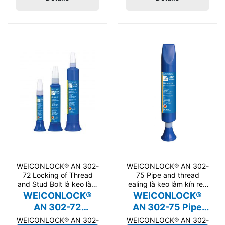
xuất công nghiệp. Sản
cho bảo trì, cơ khí, sản
phẩm phù hợp cho bảo
xuất công nghiệp. Sản
trì, sửa chữa và sản xuất
phẩm phù hợp cho bảo
công nghiệp, nhập khẩu
trì, sửa chữa và sản xuất
Đức chính hãng.
công nghiệp, nhập khẩu
Đức chính hãng.
WEICONLOCK® AN 302-
WEICONLOCK® AN 302-
72 Locking of Thread
75 Pipe and thread
and Stud Bolt là keo làm
ealing là keo làm kín ren
kín ren ống: Cường
ống: Cường độ cao,
WEICONLOCK®
WEICONLOCK®
AN 302-72
AN 302-75 Pipe
Locking of
and thread sealing
WEICONLOCK® AN 302-
WEICONLOCK® AN 302-