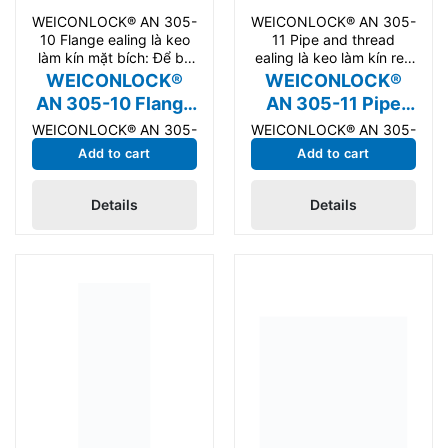
WEICONLOCK® AN 305-
WEICONLOCK® AN 305-
10 Flange ealing là keo
11 Pipe and thread
làm kín mặt bích: Để bịt
ealing là keo làm kín ren
kín mặt bích,
ống: Sức mạnh trung
WEICONLOCK®
WEICONLOCK®
AN 305-10 Flange
AN 305-11 Pipe
sealing
and thread sealing
WEICONLOCK® AN 305-
WEICONLOCK® AN 305-
10 Flange sealing là keo
11 Pipe and thread
Add to cart
Add to cart
làm kín mặt bích: Để bịt
sealing là keo làm kín ren
kín mặt bích, độ bền
ống: Sức mạnh trung
Details
Details
cao, độ nhớt cao, đã
bình, với sự chấp thuận
được kiểm nghiệm BAM.
nước uống. Phù hợp cho
Phù hợp cho bảo trì và
bảo trì và sản xuất công
sản xuất công nghiệp.
nghiệp.