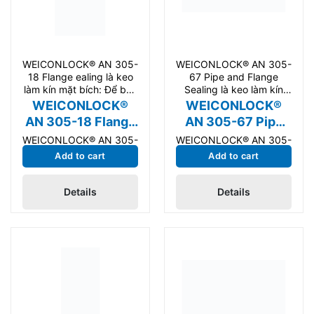
WEICONLOCK® AN 305-
WEICONLOCK® AN 305-
18 Flange ealing là keo
67 Pipe and Flange
làm kín mặt bích: Để bắc
Sealing là keo làm kín
cầu khoảng
mặt bích dùng cho bảo
WEICONLOCK®
WEICONLOCK®
trì,
AN 305-18 Flange
AN 305-67 Pipe
sealing
and Flange Sealing
WEICONLOCK® AN 305-
WEICONLOCK® AN 305-
18 Flange sealing là keo
67 Pipe and Flange
Add to cart
Add to cart
làm kín mặt bích: Để bắc
Sealing là keo làm kín
cầu khoảng cách lớn,
mặt bích dùng cho bảo
Details
Details
cường độ cao, độ nhớt
trì, cơ khí, sản xuất công
cao. Phù hợp cho bảo trì
nghiệp. Sản phẩm phù
và sản xuất công
hợp cho bảo trì, sửa
nghiệp.
chữa và sản xuất công
nghiệp, nhập khẩu Đức
chính hãng.