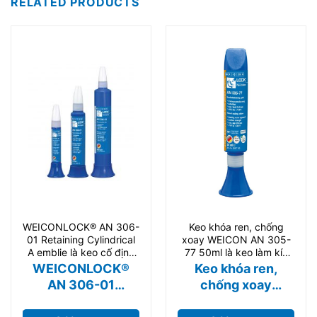
RELATED PRODUCTS
WEICONLOCK® AN 306-
Keo khóa ren, chống
01 Retaining Cylindrical
xoay WEICON AN 305-
A emblie là keo cố định
77 50ml là keo làm kín
trục và bạc
ren ống: Keo Weicon AN
WEICONLOCK®
Keo khóa ren,
305-77
AN 306-01
chống xoay
Retaining
WEICON AN 305-
WEICONLOCK® AN 306-
Keo khóa ren, chống