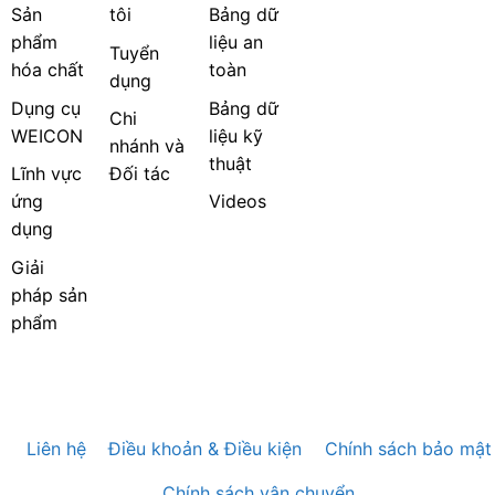
Sản
tôi
Bảng dữ
phẩm
liệu an
Tuyển
hóa chất
toàn
dụng
Dụng cụ
Bảng dữ
Chi
WEICON
liệu kỹ
nhánh và
thuật
Lĩnh vực
Đối tác
ứng
Videos
dụng
Giải
pháp sản
phẩm
Liên hệ
Điều khoản & Điều kiện
Chính sách bảo mật
Chính sách vận chuyển