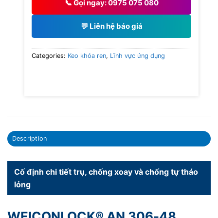
📞 Gọi ngay: 0975 075 080
💬 Liên hệ báo giá
Categories:
Keo khóa ren
,
Lĩnh vực ứng dụng
Description
Cố định chi tiết trụ, chống xoay và chống tự tháo
lỏng
WEICONLOCK® AN 306-48