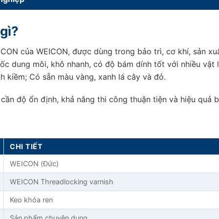
gì?
CON của WEICON, được dùng trong bảo trì, cơ khí, sản xu
gốc dung môi, khô nhanh, có độ bám dính tốt với nhiều vật
ch kiềm; Có sẵn màu vàng, xanh lá cây và đỏ.
 độ ổn định, khả năng thi công thuận tiện và hiệu quả bảo
CHI TIẾT
WEICON (Đức)
WEICON Threadlocking varnish
Keo khóa ren
Sản phẩm chuyên dụng