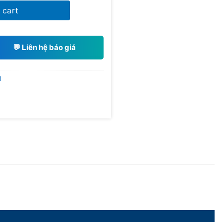
ty
 cart
💬 Liên hệ báo giá
g