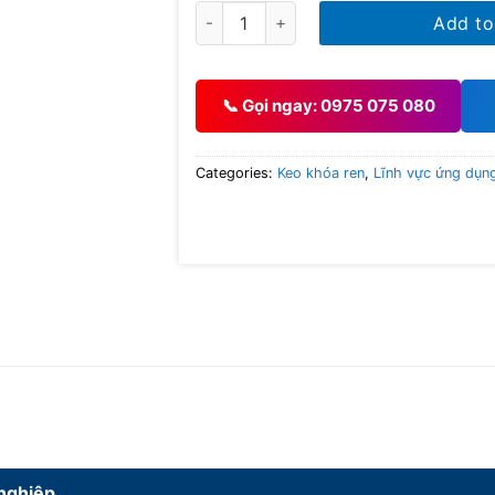
WEICON Threadlocking varnish quanti
Add to
📞 Gọi ngay: 0975 075 080
Categories:
Keo khóa ren
,
Lĩnh vực ứng dụn
 nghiệp