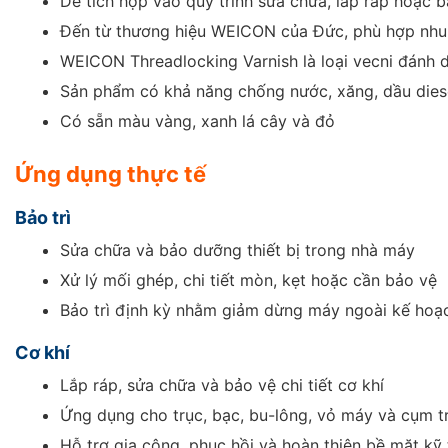
Dễ tích hợp vào quy trình sửa chữa, lắp ráp hoặc 
Đến từ thương hiệu WEICON của Đức, phù hợp nhu 
WEICON Threadlocking Varnish là loại vecni đánh d
Sản phẩm có khả năng chống nước, xăng, dầu diese
Có sẵn màu vàng, xanh lá cây và đỏ
Ứng dụng thực tế
Bảo trì
Sửa chữa và bảo dưỡng thiết bị trong nhà máy
Xử lý mối ghép, chi tiết mòn, kẹt hoặc cần bảo vệ
Bảo trì định kỳ nhằm giảm dừng máy ngoài kế hoạ
Cơ khí
Lắp ráp, sửa chữa và bảo vệ chi tiết cơ khí
Ứng dụng cho trục, bạc, bu-lông, vỏ máy và cụm 
Hỗ trợ gia công, phục hồi và hoàn thiện bề mặt kỹ 