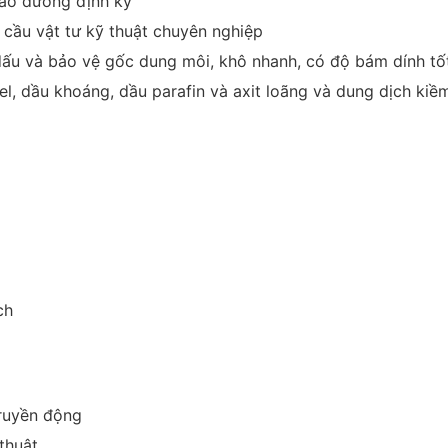
bảo dưỡng định kỳ
cầu vật tư kỹ thuật chuyên nghiệp
ấu và bảo vệ gốc dung môi, khô nhanh, có độ bám dính tốt 
l, dầu khoáng, dầu parafin và axit loãng và dung dịch kiề
ch
truyền động
thuật