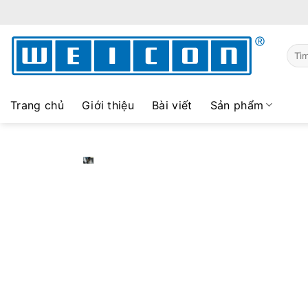
Skip
to
content
Sear
for:
Trang chủ
Giới thiệu
Bài viết
Sản phẩm